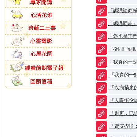
「認識諮商
「認識同志
「您也是守
「從同理到
「我真的一
「我真的一
「疾病捎來
「人際衝突
「別再，已
「賣安捏啦