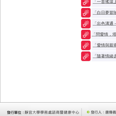
「一首搖滾
「白日夢冒
「出色溝通
「問愛情，
「愛情與親
「隨著情緒