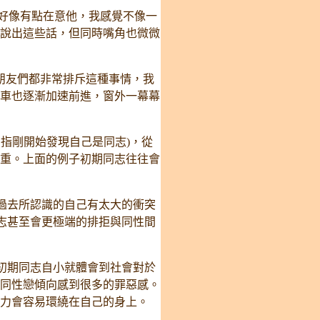
好像有點在意他，我感覺不像一
說出這些話，但同時嘴角也微微
朋友們都非常排斥這種事情，我
車也逐漸加速前進，窗外一幕幕
指剛開始發現自己是同志)，從
重。上面的例子初期同志往往會
過去所認識的自己有太大的衝突
志甚至會更極端的排拒與同性間
初期同志自小就體會到社會對於
同性戀傾向感到很多的罪惡感。
力會容易環繞在自己的身上。