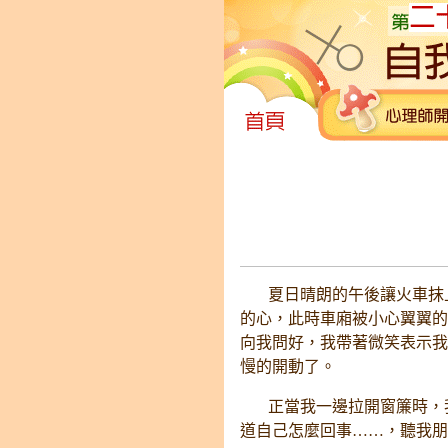
夏日晴朗的午後讓火車抹上
的心，此時車廂被小心翼翼的
向我問好，我帶著微笑表示我
慢的開動了。
正當我一邊拉開窗簾時，我
道自己怎麼回事……，聽我朋