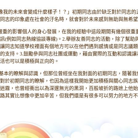
像我的未來會變成什麼樣子！？」初期同志由於缺乏對於同志的
同志的印象處在社會的汙名時，就會對於未來感到無助與無希望
重的影響個人的身心發展，在我的經驗中這段期間有幾個很重要
訊(例如同志熱線協談專線)。2.舉辦友善同志的活動，除了幫助
讓同志知道學校裡面有個地方可以在他們遇到感情或是同志議題
的支持。3.鼓勵參與同志社團或運動，藉由實際的互動和認識
活也可以是積極與正向的。
本的瞭解與認識，但那位曾經坐在我對面的初期同志，隨著我
對於初期同志的瞭解，也因為這樣我開始更加積極與關心同志族
迷霧，也曾經衝出以為深邃無光的黑洞，百般坡折的路途上他始
路其實比想像中更加辛苦，但我們還是有很多可以努力的地方不