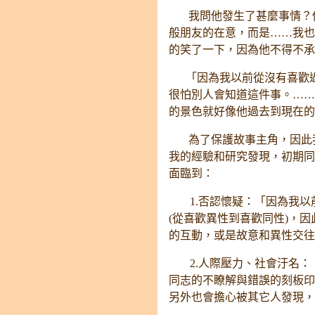
我問他發生了甚麼事情？他
般朋友的在意，而是……我也
的笑了一下，因為他不得不承
「因為我以前從沒有喜歡過
很怕別人會知道這件事。……
的景色就好像他過去到現在的
為了保護故事主角，因此我
我的經驗和研究發現，初期同
面臨到：
1.否認懷疑：「因為我以
(從喜歡異性到喜歡同性)，
的互動，或是故意和異性交往
2.人際壓力、社會汙名：
同志的不瞭解與錯誤的刻板印
另外也會擔心被其它人發現，