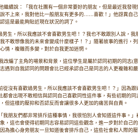
繼續說：「我在社團有一個非常要好的朋友，但是最近我發現
說不上來，我對他比一般朋友有更多的……喜歡！」他訝異自己
認這是最能夠貼近現在狀況的詞了。
男生，所以我應該不會喜歡男生吧！？我也不敢跟別人說，我
我不敢想像我的未來會變成什麼樣子！？」隨著故事的進行，列
心情，複雜而多變，對於自我更加迷惘。
改編了主角的場景和背景，這位學生是屬於認同初期的同志(意
志遇到自我認同的問題會比已經承認自己是同志的人更複雜和嚴
前從沒有喜歡過男生，所以我應該不會喜歡男生吧！？」因為跟
因此都會出現不敢相信與認同自己喜歡同性這件事，有些初期的同
，但這樣的壓抑和否認反而會讓很多人更加的痛苦與自責。
「我朋友們都非常排斥這種事情，我很怕別人會知道這件事。」
象，這也會使得初期同志容易認同這些觀念，進一步對於自己的
因為擔心身旁朋友一旦知道後會排斥自己，這些社會和人際的壓