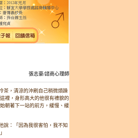
張志豪/諮商心理師
冷茶，清涼的沖刷自己稍微煩躁
這裡，身形高大的他很有禮貌的
始朝著下一站的前方，緩慢、緩
他說：「因為我很害怕，我不知
」