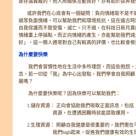
是存滿寶藏的，而人際關係互動良好，亦有助於提昇
或許我們在心底會有一個疑問：負向情緒是不是不好
過等負面情緒，可以幫助我們和環境抵抗，這在遠古時
自我保護而不致受傷、滅亡。只不過，在科技日新月異
情緒畫上停損點。而正向情緒的產生，亦能幫助我們減
好」，這一類人通常對自己有較高的評價，也比較會
為什麼要快樂
我們會習慣性地在生活中多所埋怨，而這些抱怨，大
念，若一切從「我」為中心出發點，我們學會自我照顧
展嗎？
為什麼要快樂呢？因為快樂可以幫助我們：
1.儲存資源： 正向會協助我們吸取正面訊息，包括
資源，在遭遇困難時就能提取運用。
2.生理資源： 照顧自我健康是很重要的，我們需在
我們high起來，促進我們健康有效的生理