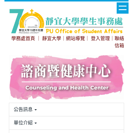
跳
到
主
要
內
學務處首頁
｜
靜宜大學
｜
網站導覽
｜
登入管理
｜
聯絡
容
信箱
區
公告訊息
單位介紹