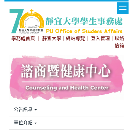
跳
到
主
要
內
學務處首頁
｜
靜宜大學
｜
網站導覽
｜
登入管理
｜
聯絡
容
信箱
區
公告訊息
單位介紹