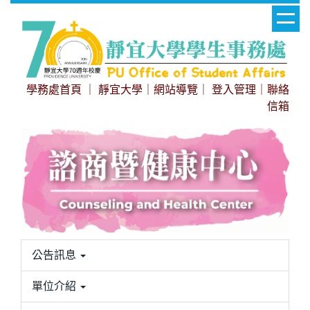
跳
到
主
要
內
學務處首頁
｜
靜宜大學
｜
網站導覽
｜
登入管理
｜
聯絡
容
信箱
區
公告訊息
單位介紹