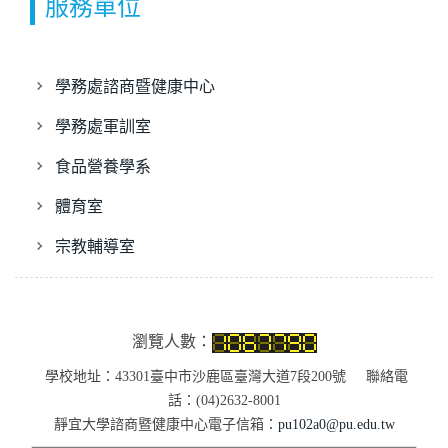
服務單位
學務處諮商暨健康中心
學務處軍訓室
食品營養學系
體育室
宗教輔導室
瀏覽人數：
學校地址：43301臺中市沙鹿區臺灣大道7段200號 聯絡電
話：(04)2632-8001
靜宜大學諮商暨健康中心電子信箱：
pu102a0@pu.edu.tw