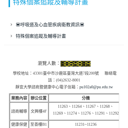
特殊個案追蹤及輔導計畫
💟呼吸道及心血管疾病衛教資訊💟
特殊個案追蹤及輔導計畫
瀏覽人數：
學校地址：43301臺中市沙鹿區臺灣大道7段200號 聯絡電
話：(04)2632-8001
靜宜大學諮商暨健康中心電子信箱：
pu102a0@pu.edu.tw
業務內容
辦公位置
分機
11263、11264、11267、11268、
諮商輔導
文興樓4F
11269、11274、11276、11291、
11292
(
健康保健
至善樓B1
11231~11236