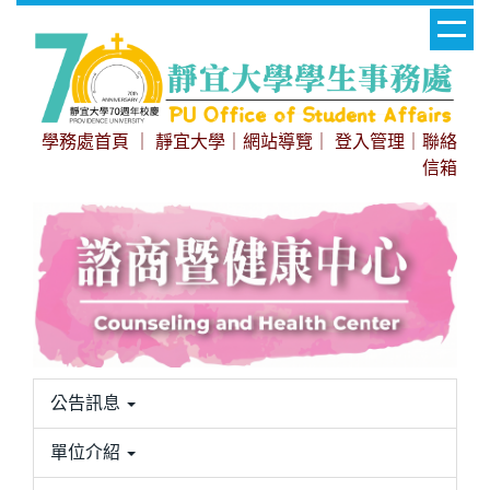
跳
到
主
要
內
學務處首頁
｜
靜宜大學
｜
網站導覽
｜
登入管理
｜
聯絡
容
信箱
區
公告訊息
單位介紹