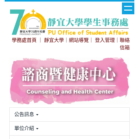
跳
到
主
要
內
學務處首頁
｜
靜宜大學
｜
網站導覽
｜
登入管理
｜
聯絡
容
信箱
區
公告訊息
單位介紹