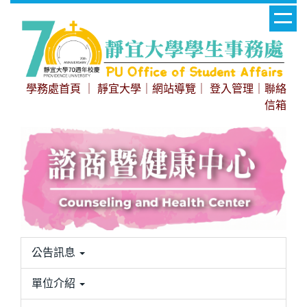
跳
到
主
要
內
學務處首頁
｜
靜宜大學
｜
網站導覽
｜
登入管理
｜
聯絡
容
信箱
區
公告訊息
單位介紹