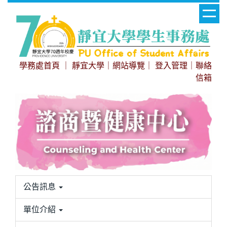
跳
到
主
要
內
學務處首頁
｜
靜宜大學
｜
網站導覽
｜
登入管理
｜
聯絡
容
信箱
區
公告訊息
單位介紹