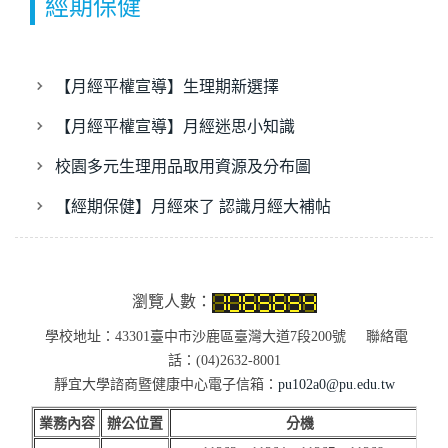
經期保健
【月經平權宣導】生理期新選擇
【月經平權宣導】月經迷思小知識
校園多元生理用品取用資源及分布圖
【經期保健】月經來了 認識月經大補帖
瀏覽人數：
學校地址：43301臺中市沙鹿區臺灣大道7段200號 聯絡電
話：(04)2632-8001
靜宜大學諮商暨健康中心電子信箱：
pu102a0@pu.edu.tw
業務內容
辦公位置
分機