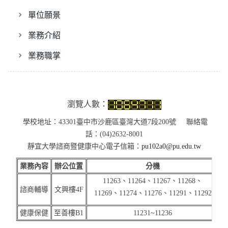
單位願景
業務介紹
業務職掌
瀏覽人數：
學校地址：43301臺中市沙鹿區臺灣大道7段200號 聯絡電
話：(04)2632-8001
靜宜大學諮商暨健康中心電子信箱：
pu102a0@pu.edu.tw
業務內容
辦公位置
分機
11263、11264、11267、11268、
諮商輔導
文興樓4F
11269、11274、11276、11291、
11292
(
健康保健
至善樓B1
11231~11236