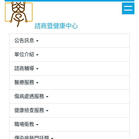
跳
到
主
諮商暨健康中心
要
內
公告訊息
容
區
單位介紹
諮商輔導
醫療服務
傷病處遇服務
健康檢查服務
職場衛教
傳染病熱門話題