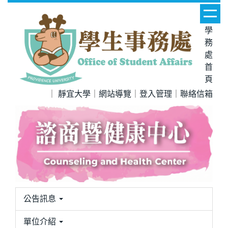
跳
到
學
主
務
要
處
內
首
容
頁
區
｜
靜宜大學
｜
網站導覽
｜
登入管理
｜
聯絡信箱
公告訊息
單位介紹