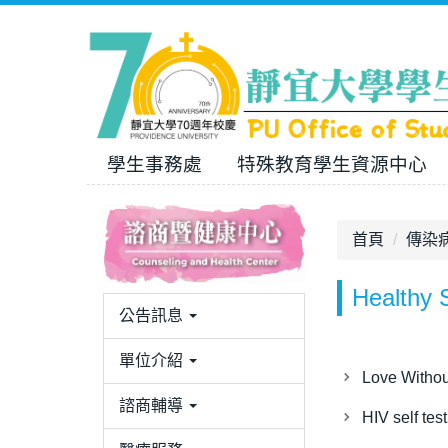
跳
到
主
要
內
容
區
學生事務處
特殊教育學生資源中心
首頁
傳染
Healthy 
公告訊息
單位介紹
Love Withou
諮商輔導
HIV self tes