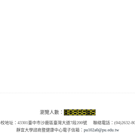
瀏覽人數：
校地址：43301臺中市沙鹿區臺灣大道7段200號 聯絡電話：(04)2632-80
靜宜大學諮商暨健康中心電子信箱：
pu102a0@pu.edu.tw