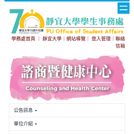
跳
到
主
要
內
學務處首頁
｜
靜宜大學
｜
網站導覽
｜
登入管理
｜
聯絡
容
信箱
區
公告訊息
單位介紹