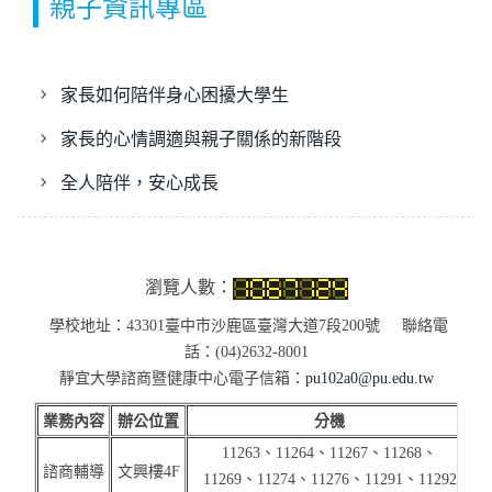
親子資訊專區
家長如何陪伴身心困擾大學生
家長的心情調適與親子關係的新階段
全人陪伴，安心成長
瀏覽人數：
學校地址：43301臺中市沙鹿區臺灣大道7段200號 聯絡電
話：(04)2632-8001
靜宜大學諮商暨健康中心電子信箱：
pu102a0@pu.edu.tw
業務內容
辦公位置
分機
11263、11264、11267、11268、
諮商輔導
文興樓4F
11269、11274、11276、11291、
11292
(