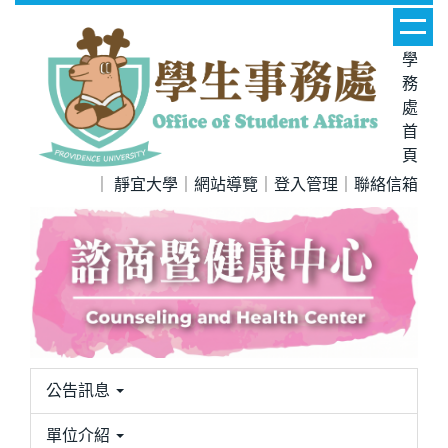
跳
到
學
主
務
要
處
內
首
容
頁
區
｜
靜宜大學
｜
網站導覽
｜
登入管理
｜
聯絡信箱
公告訊息
單位介紹