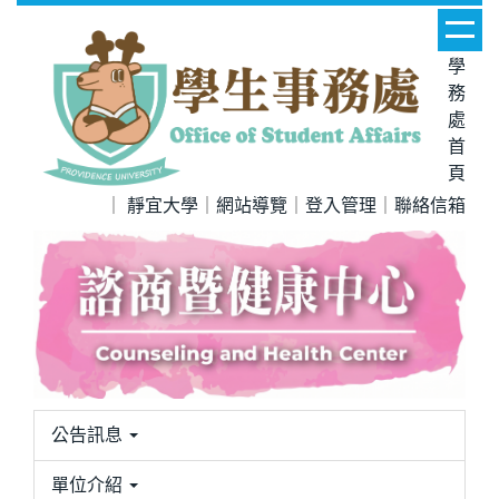
跳
到
學
主
務
要
處
內
首
容
頁
區
｜
靜宜大學
｜
網站導覽
｜
登入管理
｜
聯絡信箱
公告訊息
單位介紹