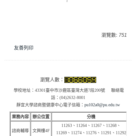
瀏覽數:
751
友善列印
瀏覽人數：
學校地址：43301臺中市沙鹿區臺灣大道7段200號 聯絡電
話：(04)2632-8001
靜宜大學諮商暨健康中心電子信箱：
pu102a0@pu.edu.tw
業務內容
辦公位置
分機
11263、11264、11267、11268、
諮商輔導
文興樓4F
11269、11274、11276、11291、
11292
(