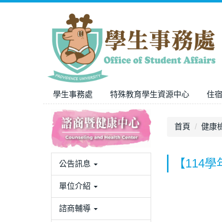
跳
到
主
要
內
容
區
學生事務處
特殊教育學生資源中心
住
首頁
健康
【114
公告訊息
單位介紹
諮商輔導