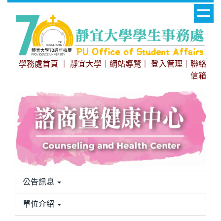
跳
到
主
要
內
學務處首頁
｜
靜宜大學
｜
網站導覽
｜
登入管理
｜
聯絡
容
信箱
區
公告訊息
單位介紹