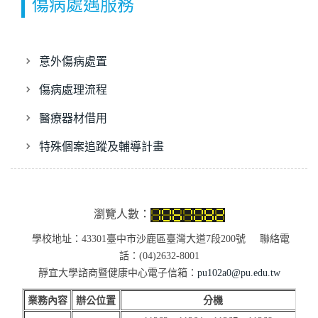
傷病處遇服務
意外傷病處置
傷病處理流程
醫療器材借用
特殊個案追蹤及輔導計畫
瀏覽人數：
學校地址：43301臺中市沙鹿區臺灣大道7段200號 聯絡電
話：(04)2632-8001
靜宜大學諮商暨健康中心電子信箱：
pu102a0@pu.edu.tw
業務內容
辦公位置
分機